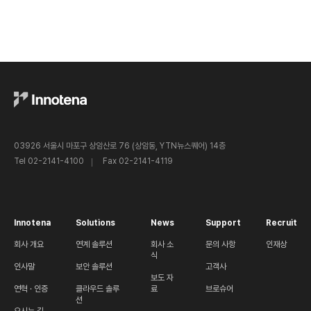
03926 서울시 마포구 상암산로 76 (상암동, YTN뉴스퀘어) 14층
Tel 02-2141-4100
Fax 02-2141-4119
Innotena
Solutions
News
Support
Recruit
회사 개요
연계 솔루션
회사 소
문의 사항
인재상
식
인사말
보안 솔루션
고객사
보도 자
연혁 · 인증
클라우드 솔루
료
브로슈어
션