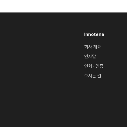
Innotena
회사 개요
인사말
연혁 · 인증
오시는 길