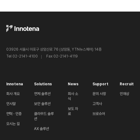
03926 서울시 마포구 상암산로 76 (상암동, YTN뉴스퀘어) 14층
Tel 02-2141-4100
Fax 02-2141-4119
Innotena
Solutions
News
Support
Recruit
회사 개요
연계 솔루션
회사 소
문의 사항
인재상
식
인사말
보안 솔루션
고객사
보도 자
연혁 · 인증
클라우드 솔루
료
브로슈어
션
오시는 길
AX 솔루션