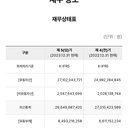
재무상태표
(단위 : 원)
제 5(당)기
제 4(전)기
구분
(2023.12.31 현재)
(2022.12.31 현재)
회계처리기준
K-IFRS
K-IFRS
[유동자산]
27,102,043,721
24,982,284,845
[비유동자산]
2,547,643,699
2,028,138,744
자산총계
29,649,687,420
27,010,423,589
[유동부채]
8,493,216,258
6,611,152,234